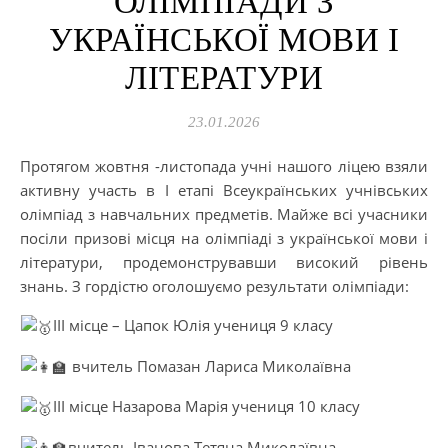
ОЛІМПІАДИ З
УКРАЇНСЬКОЇ МОВИ І
ЛІТЕРАТУРИ
23.01.2026
Протягом жовтня -листопада учні нашого ліцею взяли
активну участь в І етапі Всеукраїнських учнівських
олімпіад з навчальних предметів. Майже всі учасники
посіли призові місця на олімпіаді з української мови і
літератури, продемонструвавши високий рівень
знань. З гордістю оголошуємо результати олімпіади:
ІІІ місце – Цапок Юлія учениця 9 класу
вчитель Помазан Лариса Миколаївна
ІІІ місце Назарова Марія учениця 10 класу
вчитель Іванова Тетяна Миколаївна