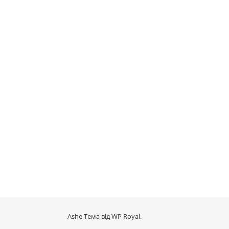
Ashe Тема від
WP Royal
.