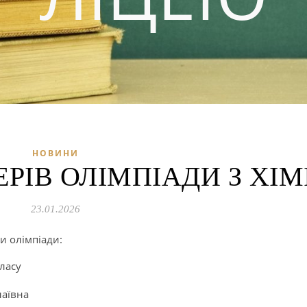
НОВИНИ
РІВ ОЛІМПІАДИ З ХІМІ
23.01.2026
и олімпіади:
класу
аївна