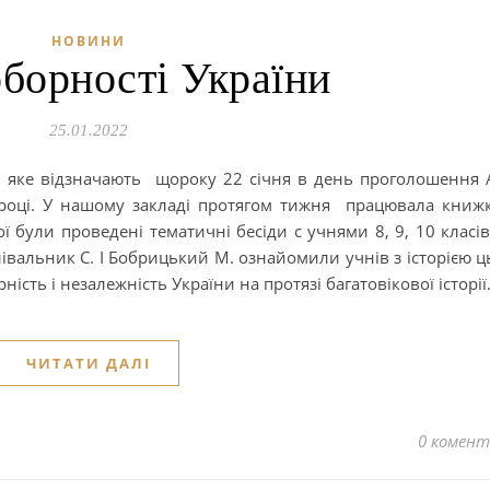
НОВИНИ
борності України
25.01.2022
и, яке відзначають щороку 22 січня в день проголошення 
році. У нашому закладі протягом тижня працювала книж
ї були проведені тематичні бесіди с учнями 8, 9, 10 класів
лівальник С. І Бобрицький М. ознайомили учнів з історією ц
ість і незалежність України на протязі багатовікової історії
ЧИТАТИ ДАЛІ
0 комент