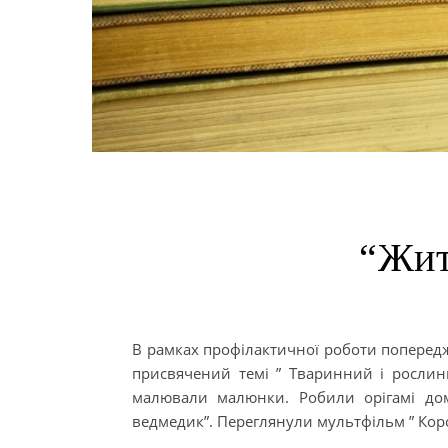
“Жит
В рамках профілактичної роботи попередж
присвячений темі ” Тваринний і рослинн
малювали малюнки. Робили орігамі дом
ведмедик”. Переглянули мультфільм ” Кор