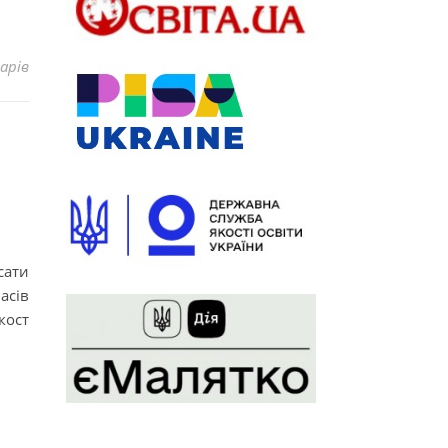
арів
сати
асів
кост