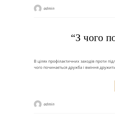
admin
“З чого п
В цілях профілактичних заходів проти під
чого починається дружба і вміння дружити”
admin