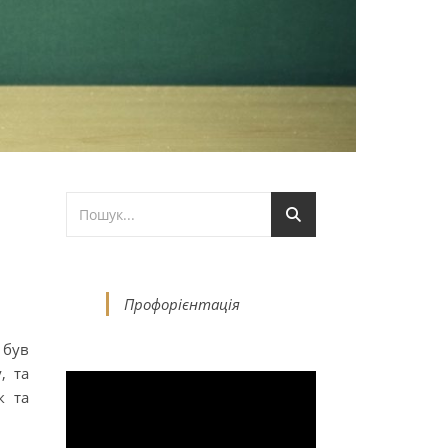
Профорієнтація
 був
, та
к та