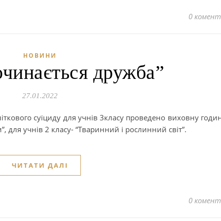
0 комент
НОВИНИ
очинається дружба”
27.01.2022
літкового суїциду для учнів 3класу проведено виховну годин
, для учнів 2 класу- “Тваринний і рослинний світ”.
ЧИТАТИ ДАЛІ
0 комент