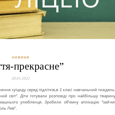
НОВИНИ
тя-прекрасне”
28.01.2022
ення суїциду серед підлітків,в 2 класі навчальний тиждень
ий світ”. Діти готували розповіді про найбільшу тварину
ашнього улюбленця. Зробили об’ємну аплікацію “зайчи
оль Лев”.