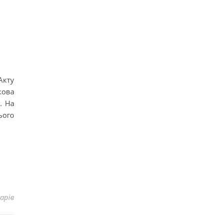
Акту
кова
. На
ього
.
арів