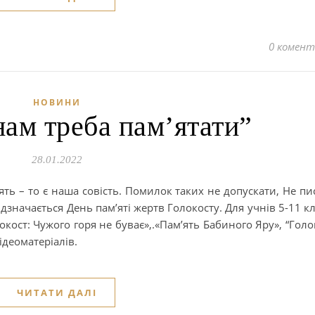
0 комент
НОВИНИ
нам треба пам’ятати”
28.01.2022
ть – то є наша совість. Помилок таких не допускати, Не пи
відзначається День пам’яті жертв Голокосту. Для учнів 5-11 кл
кост: Чужого горя не буває»,.«Пам’ять Бабиного Яру», “Голо
відеоматеріалів.
ЧИТАТИ ДАЛІ