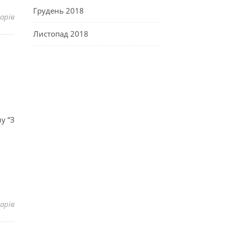
Грудень 2018
арів
Листопад 2018
у “З
арів