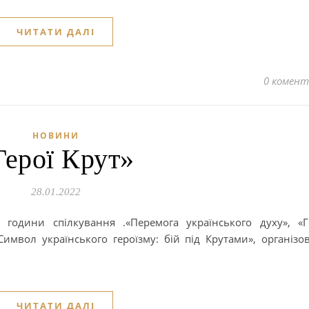
ЧИТАТИ ДАЛІ
0 комент
НОВИНИ
Герої Крут»
28.01.2022
години спілкування .«Перемога українського духу», «Г
«Символ українського героїзму: бій під Крутами», організо
ЧИТАТИ ДАЛІ