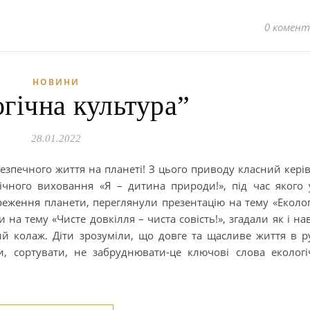
0 комент
НОВИНИ
гічна культура”
28.01.2022
безпечного життя на планеті! З цього приводу класний кері
гічного виховання «Я – дитина природи!», під час якого 
еження планети, переглянули презентацію на тему «Еколог
а тему «Чисте довкілля – чиста совість!», згадали як і на
ий колаж. Діти зрозуміли, що довге та щасливе життя в р
и, сортувати, не забруднювати-це ключові слова екологі