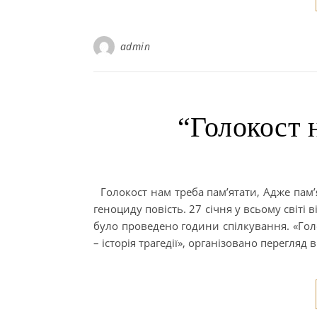
admin
“Голокост 
Голокост нам треба пам’ятати, Адже пам’я
геноциду повість. 27 січня у всьому світі 
було проведено години спілкування. «Голо
– історія трагедії», організовано перегляд 