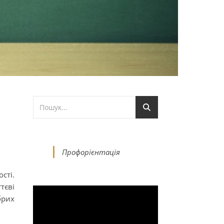
Профорієнтація
сті.
тєві
брих