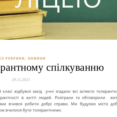
,
ЕЗ РУБРИКИ
НОВИНИ
ерантному спілкуванню
29.11.2021
ласі відбувся захід учні згадали всі аспекти толерантно
антності в житті людей. Розіграли та обговорили жит
оями вчився робити добрі справи. Ми будуємо місто до
гом вчилися бути толерантними.