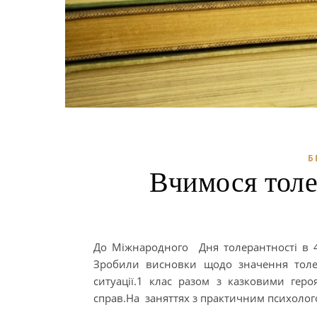
Б
Вчимося тол
До Міжнародного Дня толерантності в 4 к
Зробили висновки щодо значення толер
ситуації.1 клас разом з казковими гер
справ.На заняттях з практичним психоло