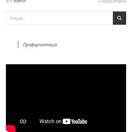
від
admin
0 коментарів
Профорієнтація