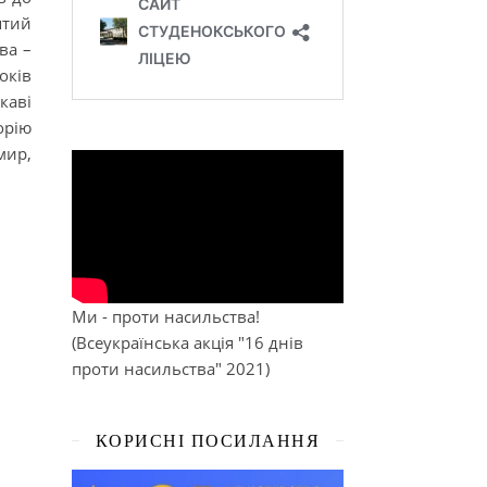
ятий
ва –
оків
каві
орію
мир,
Ми - проти насильства!
(Всеукраїнська акція "16 днів
проти насильства" 2021)
КОРИСНІ ПОСИЛАННЯ