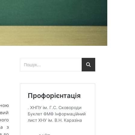
вною
овий
ного
на з
в до