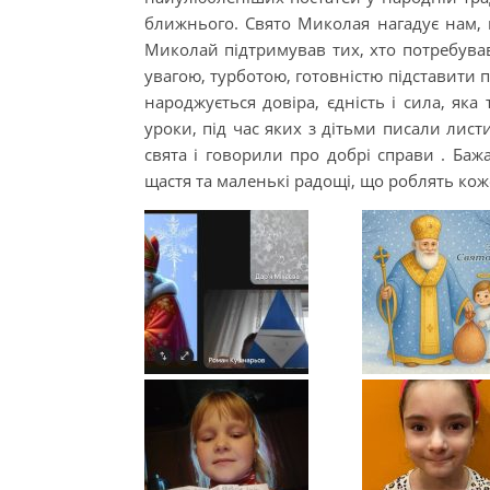
ближнього. Свято Миколая нагадує нам, 
Миколай підтримував тих, хто потребував
увагою, турботою, готовністю підставити п
народжується довіра, єдність і сила, яка
уроки, під час яких з дітьми писали лис
свята і говорили про добрі справи . Баж
щастя та маленькі радощі, що роблять кож