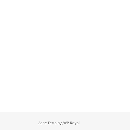
Ashe Тема від
WP Royal
.