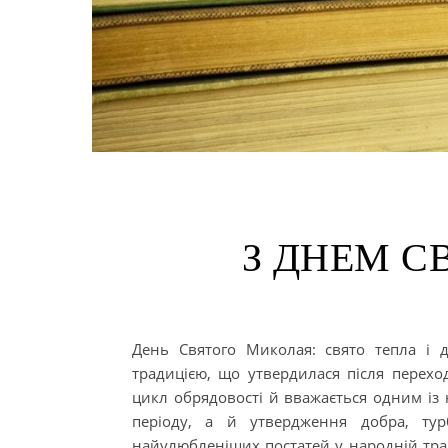
З ДНЕМ С
День Святого Миколая: свято тепла і 
традицією, що утвердилася після перех
цикл обрядовості й вважається одним із 
періоду, а й утвердження добра, ту
найулюбленіших постатей у народній трад