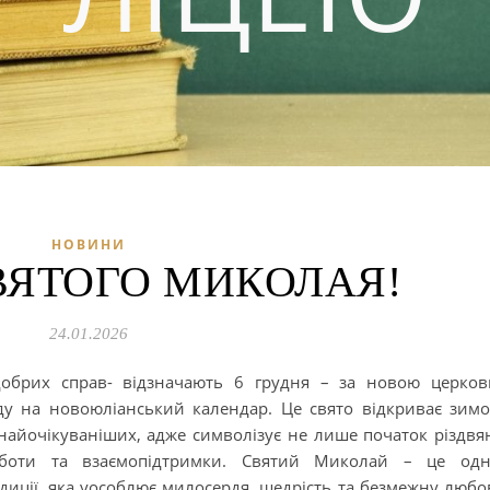
НОВИНИ
ВЯТОГО МИКОЛАЯ!
24.01.2026
добрих справ- відзначають 6 грудня – за новою церко
оду на новоюліанський календар. Це свято відкриває зим
найочікуваніших, адже символізує не лише початок різдвя
рботи та взаємопідтримки. Святий Миколай – це од
иції, яка уособлює милосердя, щедрість та безмежну любо