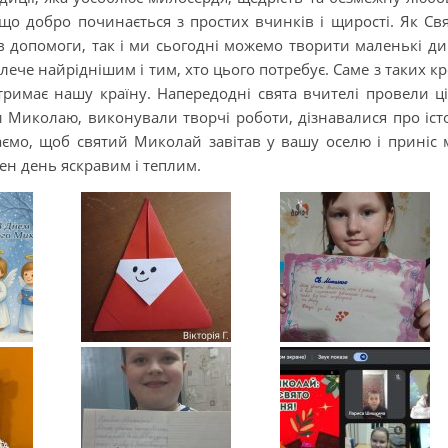
що добро починається з простих вчинків і щирості. Як Св
 допомоги, так і ми сьогодні можемо творити маленькі ди
лече найріднішим і тим, хто цього потребує. Саме з таких кр
 тримає нашу країну. Напередодні свята вчителі провели ці
ти Миколаю, виконували творчі роботи, дізнавалися про іст
аємо, щоб святий Миколай завітав у вашу оселю і приніс 
ен день яскравим і теплим.