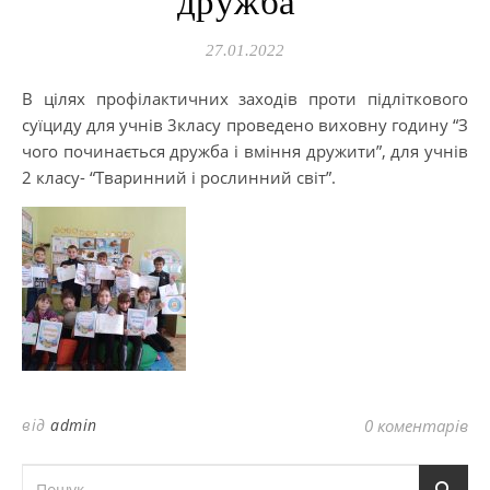
дружба”
27.01.2022
В цілях профілактичних заходів проти підліткового
суїциду для учнів 3класу проведено виховну годину “З
чого починається дружба і вміння дружити”, для учнів
2 класу- “Тваринний і рослинний світ”.
від
admin
0 коментарів