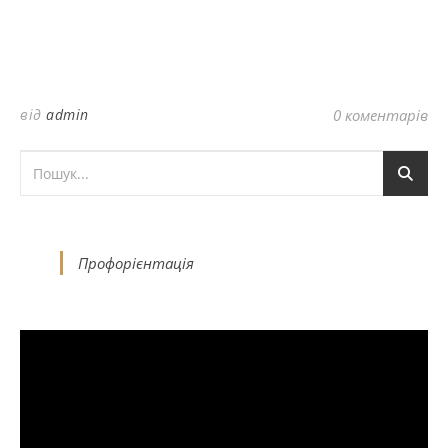
від
admin
0 коментарів
Профорієнтація