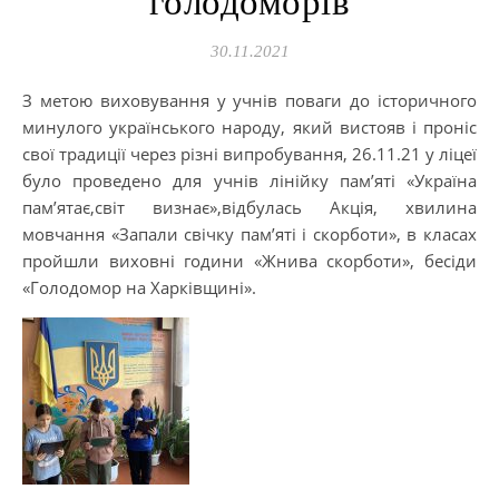
голодоморів
30.11.2021
З метою виховування у учнів поваги до історичного
минулого українського народу, який вистояв і проніс
свої традиції через різні випробування, 26.11.21 у ліцеї
було проведено для учнів лінійку пам’яті «Україна
пам’ятає,світ визнає»,відбулась Акція, хвилина
мовчання «Запали свічку пам’яті і скорботи», в класах
пройшли виховні години «Жнива скорботи», бесіди
«Голодомор на Харківщині».