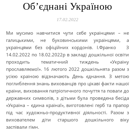
Об’єднані Україною
17.02.2022
Ми мусимо навчитися чути себе українцями – не
галицькими, не буковинськими українцями, а
українцями без офіційних кордонів. І.Франко З
14.02.2022 по 18.02.2022р в закладі дошкільної освіти
проходить тематичний тиждень «Україну
прославляємо!». 16 лютого 2022 дошкільнята разом з
усією країною відзначають День єднання. З метою
поглиблення знань вихованців про цікаві факти нашої
країни, виховання патріотичного почуття та поваги до
державних символів, з дітьми була проведена бесіда
«Україна – єдина країна!», виготовлені герб та прапор
під час художньо-продуктивної діяльності. Разом з
вихователем діти старшого дошкільного віку
заспівали гімн.