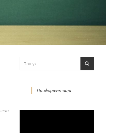
Профорієнтація
до За довідками звертатись
нено