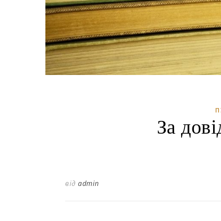
П
За дові
від
admin